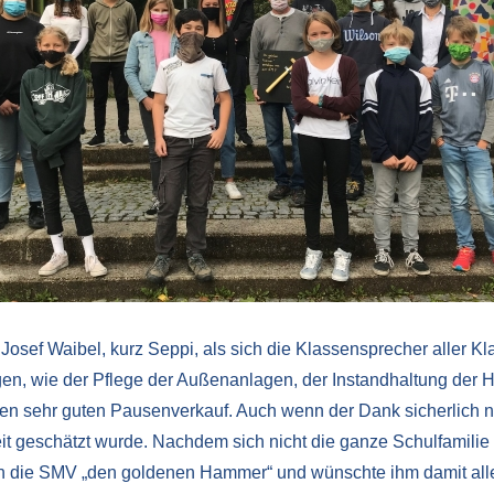
 Josef Waibel, kurz Seppi, als sich die Klassensprecher aller Kl
en, wie der Pflege der Außenanlagen, der Instandhaltung der 
 den sehr guten Pausenverkauf. Auch wenn der Dank sicherlich ni
eit geschätzt wurde. Nachdem sich nicht die ganze Schulfamilie
h die SMV „den goldenen Hammer“ und wünschte ihm damit alles